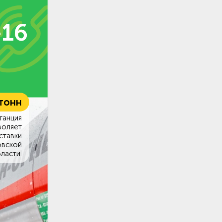
-16
 тонн
танция
воляет
ставки
овской
ласти.