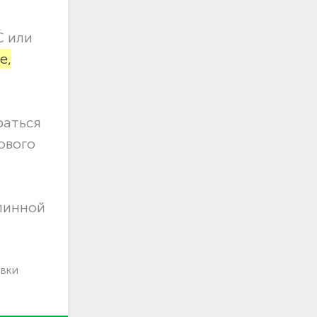
С или
е,
раться
ового
длинной
авки