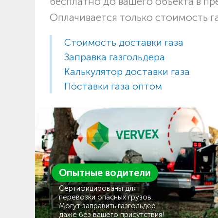
бесплатно до вашего объекта в пр
Оплачивается только стоимость г
Стоимость доставки газа
Заправка газгольдера
Калькулятор доставки газа
Поставки газа оптом
Опытные водители
Сертифицированы для
перевозки опасных грузов.
Могут заправить газгольдер
даже без вашего присутствия!