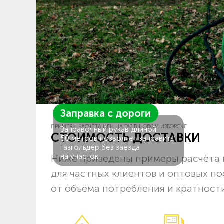
Заправка с дороги
ПРИМЕРЫ РАСЧЁТА ЦЕН НА ГАЗ В НОВОМ ИЗБОРСКЕ
Заправочный рукав длиной
СТОИМОСТЬ ДОСТАВКИ
50 метров позволяет заправить
газгольдер без заезда
на участок.
Ниже приведены примеры расчёта ц
для частных клиентов и оптовых п
от объёма потребления и кратности