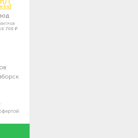
ВОД
0 ЛИТРОВ
16 700 ₽
ов
зборск
е
офертой.