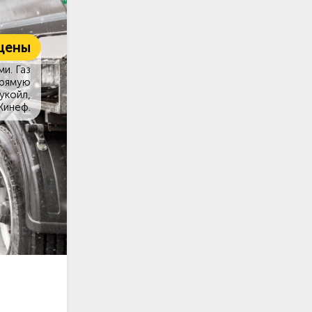
цены
и. Газ
прямую
укойл,
Кинеф.