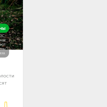
ны
ГЗС,
ная
яют
ены
аза.
олости
сят