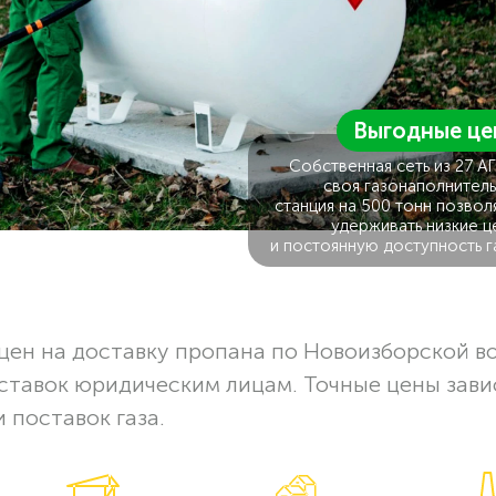
Выгодные це
Собственная сеть из 27 А
своя газонаполнитель
станция на 500 тонн позвол
удерживать низкие ц
и постоянную доступность г
ен на доставку пропана по Новоизборской в
оставок юридическим лицам. Точные цены зави
 поставок газа.