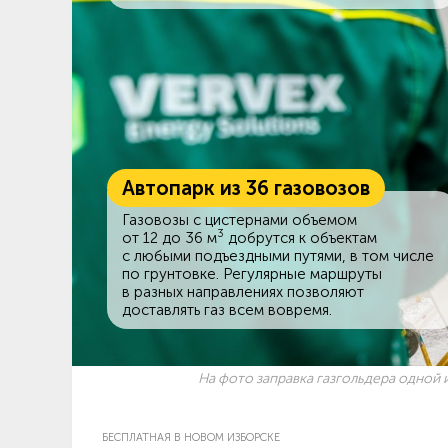
Автопарк из 36 газовозов
Газовозы с цистернами объемом
3
от 12 до 36 м
добрутся к объектам
c любыми подъездными путями, в том числе
по грунтовке. Регулярные маршруты
в разных направлениях позволяют
доставлять газ всем вовремя.
На фото заправка газгольдера одной и
БЕСПЛАТНАЯ В НОВОМ ИЗБОРСКЕ