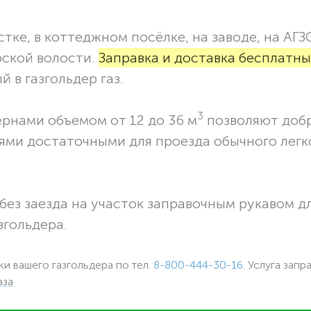
тке, в коттеджном посёлке, на заводе, на АГЗ
рской волости.
Заправка и доставка бесплатны
 в газгольдер газ.
3
ернами объемом от 12 до 36 м
позволяют доб
ями достаточными для проезда обычного легк
без заезда на участок заправочным рукавом 
згольдера.
ки вашего газгольдера по тел.
8-800-444-30-16.
Услуга запр
аза