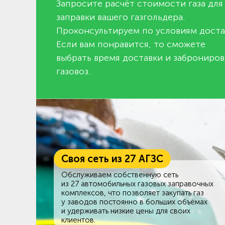
Запросите расчёт стоимости газа для
заправки вашего газгольдера.
Проконсультируем по условиям доста
Если вам понравится, то сможете
выбрать время доставки и заброниров
газовоз.
Своя сеть из 27 АГЗС
Обслуживаем собственную сеть
из 27 автомобильных газовых заправочных
комплексов, что позволяет закупать газ
у заводов постоянно в больших объёмах
и удерживать низкие цены для своих
клиентов.