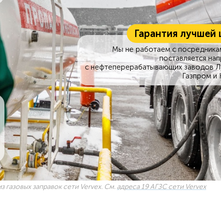
Гарантия лучшей 
Мы не работаем с посредникам
поставляется на
с нефтеперерабатывающих заводов Л
Газпром и 
з газовых заправок сети Vervex. См.
адреса 19 АГЗС сети Vervex