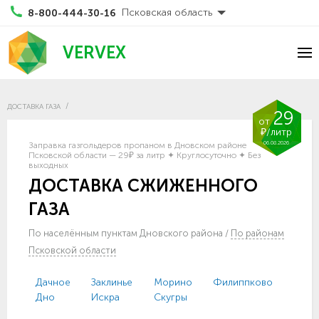
Псковская область
8-800-444-30-16
VERVEX
ДОСТАВКА ГАЗА
29
от
₽/литр
06.08.2026
Заправка газгольдеров пропаном в Дновском районе
Псковской области — 29₽ за литр ✦ Круглосуточно ✦ Без
выходных
ДОСТАВКА СЖИЖЕННОГО
ГАЗА
По населённым пунктам Дновского района
/
По районам
Псковской области
Дачное
Заклинье
Морино
Филиппково
Дно
Искра
Скугры