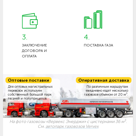
3.
4.
ЗАКЛЮЧЕНИЕ
ПОСТАВКА ГАЗА
ДОГОВОРА И
ОПЛАТА
Оптовые поставки
Оперативная доставка
Для оптовых магистральных
По различным маршрутам
перевозок используем
ежедневно ездят несколько
3
собственный большой парк
газовозов объемом
от 20 м
.
тягачей и полуприцепов.
3
На фото газовозы «Вервекс Энерджи» с цистернами 36 м
.
См.
автопарк газовозов Vervex