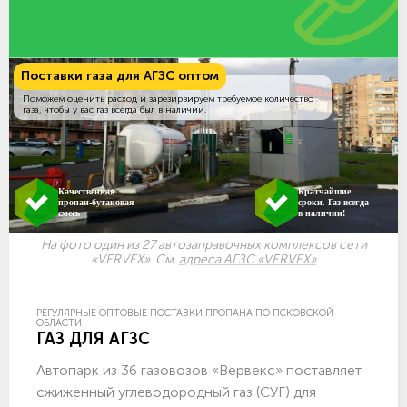
Поставки газа для АГЗС оптом
Поможем оценить расход и зарезирвируем требуемое количество
газа, чтобы у вас газ всегда был в наличии.
Качественная
Кратчайшие
пропан-бутановая
сроки. Газ всегда
смесь
в наличии!
На фото один из 27 автозаправочных комплексов сети
«VERVEX». См.
адреса АГЗС «VERVEX»
РЕГУЛЯРНЫЕ ОПТОВЫЕ ПОСТАВКИ ПРОПАНА ПО ПСКОВСКОЙ
ОБЛАСТИ
ГАЗ ДЛЯ АГЗС
Автопарк из 36 газовозов «Вервекс» поставляет
сжиженный углеводородный газ (СУГ) для