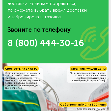
доставки. Если вам понравится,
то сможете выбрать время доставки
и забронировать газовоз.
Звоните по телефону
8 (800) 444-30-16
Своя сеть из 27 АГЗС
Гарантия лучшей цены
Обслуживаем собственную сеть
Мы не работаем с посредниками.
из 27 автомобильных газовых
Газ поставляется напрямую
заправочных комплексов, что
с нефтеперерабатывающих
позволяет закупать газ у заводов
заводов Лукойл, Газпром и Кинеф.
постоянно в больших объёмах
и удерживать низкие цены для
своих клиентов.
Собственная
ГНС на 500 тонн
Своя газонаполнительная