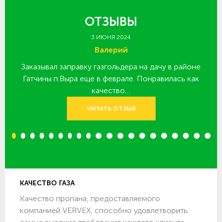
ОТЗЫВЫ
3 ИЮНЯ 2024
Валерий
Заказывал заправку газгольдера на дачу в районе
З
 за
Гатчины п.Выра еще в феврале. Понравилась как
качество…
ЧИТАТЬ ОТЗЫВ
1
2
3
4
5
6
7
8
9
10
11
12
13
14
15
16
17
18
19
20
КАЧЕСТВО ГАЗА
Качество пропана, предоставляемого
компанией VERVEX, способно удовлетворить