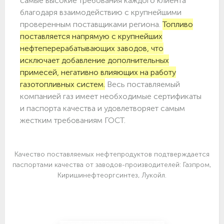
самые высокие требования каждого клиента
благодаря взаимодействию с крупнейшими
проверенным поставщиками региона.
Топливо
поставляется напрямую с крупнейших
нефтеперерабатывающих заводов, что
исключает добавление дополнительных
примесей, негативно влияющих на работу
газотопливных систем.
Весь поставляемый
компанией газ имеет необходимые сертификаты
и паспорта качества и удовлетворяет самым
жестким требованиям ГОСТ.
Качество поставляемых нефтепродуктов подтверждается
паспортами качества от заводов-производителей: Газпром,
Киришинефтеоргсинтез, Лукойл.