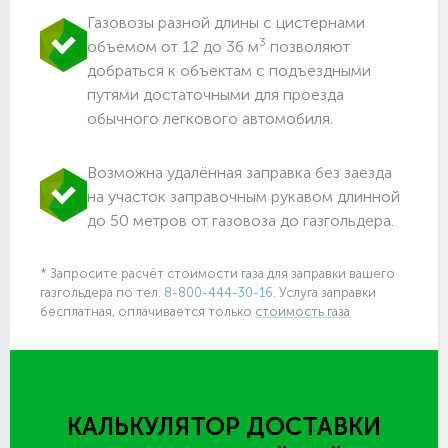
Газовозы разной длины с цистернами
3
объемом от 12 до 36 м
позволяют
добраться к объектам c подъездными
путями достаточными для проезда
обычного легкового автомобиля.
Возможна удалённая заправка без заезда
на участок заправочным рукавом длинной
до 50 метров от газовоза до газгольдера.
* Запросите расчёт стоимости газа для заправки вашего
газгольдера по тел.
8-800-444-30-16
. Услуга заправки
бесплатная, оплачивается только
стоимость газа
КАЛЬКУЛЯТОР ДОСТАВКИ