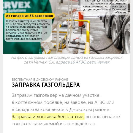
станция для хранения 500 тонн
газа позволяет обеспечивать
своевременные поставки в сроки
до одного дня по всей Псковской
области.
Автопарк из 36 газовозов
Газовозы с цистернами объемом
3
от 12 до 36 м
добрутся к объектам
c любыми подъездными путями,
в том числе по грунтовке.
Регулярные маршруты в разных
направлениях позволяют
доставлять газ всем вовремя.
На фото заправка газгольдера одной из газовых заправок
сети Vervex. См.
адреса 19 АГЗС сети Vervex
БЕСПЛАТНАЯ В ДНОВСКОМ РАЙОНЕ
ЗАПРАВКА ГАЗГОЛЬДЕРА
Заправим газгольдер на дачном участке,
в коттеджном посёлке, на заводе, на АГЗС или
в складском комплексе в Дновском районе.
Заправка и доставка бесплатные,
вы оплачиваете
только закачиваемый в газгольдер газ.