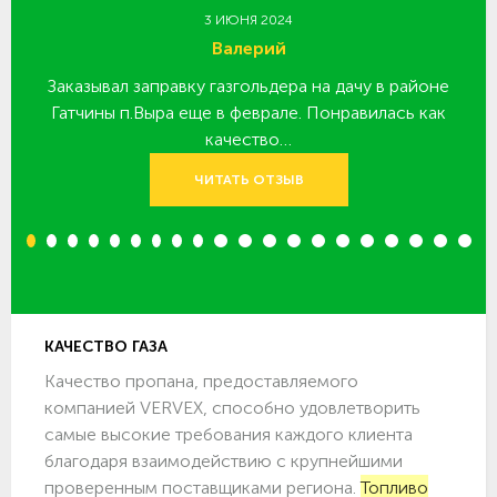
3 ИЮНЯ 2024
Валерий
Заказывал заправку газгольдера на дачу в районе
З
 за
Гатчины п.Выра еще в феврале. Понравилась как
качество…
ЧИТАТЬ ОТЗЫВ
1
2
3
4
5
6
7
8
9
10
11
12
13
14
15
16
17
18
19
20
КАЧЕСТВО ГАЗА
Качество пропана, предоставляемого
компанией VERVEX, способно удовлетворить
самые высокие требования каждого клиента
благодаря взаимодействию с крупнейшими
проверенным поставщиками региона.
Топливо