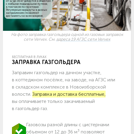
3
от 12 до 36 м
добрутся к объектам
c любыми подъездными путями,
в том числе по грунтовке.
Регулярные маршруты в разных
направлениях позволяют
доставлять газ всем вовремя.
На фото заправка газгольдера одной из газовых заправок
сети Vervex. См.
адреса 19 АГЗС сети Vervex
БЕСПЛАТНАЯ В ЛУКАХ
ЗАПРАВКА ГАЗГОЛЬДЕРА
Заправим газгольдер на дачном участке,
в коттеджном посёлке, на заводе, на АГЗС или
в складском комплексе в Новоизборской
волости.
Заправка и доставка бесплатные,
вы оплачиваете только закачиваемый
в газгольдер газ.
Газовозы разной длины с цистернами
3
объемом от 12 до 36 м
позволяют