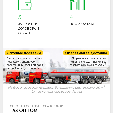
3.
4.
ЗАКЛЮЧЕНИЕ
ПОСТАВКА ГАЗА
ДОГОВОРА И
ОПЛАТА
Оптовые поставки
Оперативная доставка
Для оптовых магистральных
По различным маршрутам
перевозок используем
ежедневно ездят несколько
3
собственный большой парк
газовозов объемом
от 20 м
.
тягачей и полуприцепов.
3
На фото газовозы «Вервекс Энерджи» с цистернами 36 м
.
См.
автопарк газовозов Vervex
ОПТОВЫЕ ПОСТАВКИ ПРОПАНА В ЛУКИ
ГАЗ ОПТОМ