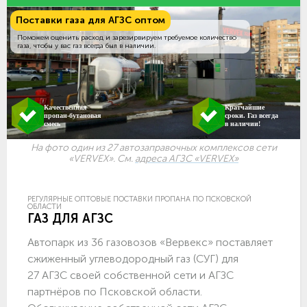
Поставки газа для АГЗС оптом
Поможем оценить расход и зарезирвируем требуемое количество
газа, чтобы у вас газ всегда был в наличии.
Качественная
Кратчайшие
пропан-бутановая
сроки. Газ всегда
смесь
в наличии!
На фото один из 27 автозаправочных комплексов сети
«VERVEX». См.
адреса АГЗС «VERVEX»
РЕГУЛЯРНЫЕ ОПТОВЫЕ ПОСТАВКИ ПРОПАНА ПО ПСКОВСКОЙ
ОБЛАСТИ
ГАЗ ДЛЯ АГЗС
Автопарк из 36 газовозов «Вервекс» поставляет
сжиженный углеводородный газ (СУГ) для
27 АГЗС своей собственной сети и АГЗС
партнёров по Псковской области.