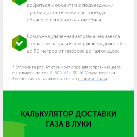
добраться к объектам c подъездными
путями достаточными для проезда
обычного легкового автомобиля.
Возможна удалённая заправка без заезда
на участок заправочным рукавом длинной
до 50 метров от газовоза до газгольдера.
* Запросите расчёт стоимости газа для заправки вашего
газгольдера по тел.
8-800-444-30-16.
Услуга заправки
бесплатная, оплачивается только
стоимость газа
КАЛЬКУЛЯТОР ДОСТАВКИ
ГАЗА
В ЛУКИ