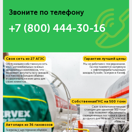
Звоните по телефону
+7 (800) 444-30-16
Своя сеть из 27 АГЗС
Гарантия лучшей цены
Обслуживаем собственную сеть
Мы не работаем с посредниками.
из 27 автомобильных газовых
Газ поставляется напрямую
заправочных комплексов, что
с нефтеперерабатывающих
позволяет закупать газ у заводов
заводов Лукойл, Газпром и Кинеф.
постоянно в больших объёмах
и удерживать низкие цены для
своих клиентов.
Собственная
ГНС на 500 тонн
Своя газонаполнительная
станция для хранения 500 тонн
газа позволяет обеспечивать
своевременные поставки в сроки
до одного дня по всей Псковской
области.
Автопарк из 36 газовозов
Газовозы с цистернами объемом