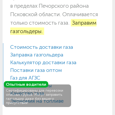
в пределах Печорского района
Псковской области. Оплачивается
только стоимость газа.
Заправим
газгольдеры.
Стоимость доставки газа
Заправка газгольдера
Калькулятор доставки газа
Поставки газа оптом
Газ для АГЗС
Опытные водители
Газовые баллоны
Сертифицированы для перевозки
Качество газа
опасных грузов. Могут заправить
газгольдер даже без вашего
Экономия на топливе
присутствия!