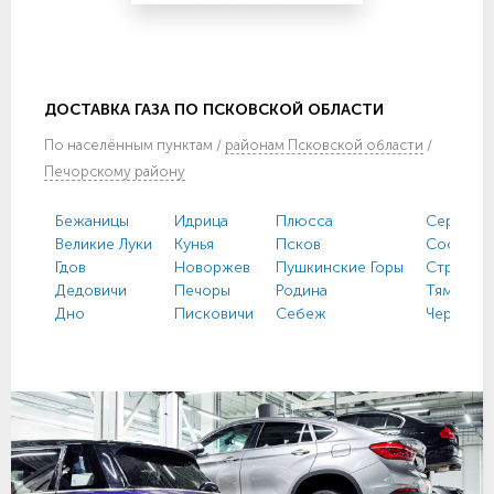
ДОСТАВКА ГАЗА ПО ПСКОВСКОЙ ОБЛАСТИ
По
населённым пунктам
/
районам Псковской области
/
Печорскому району
Бежаницы
Идрица
Плюсса
Серёдка
Великие Луки
Кунья
Псков
Сосновы
Гдов
Новоржев
Пушкинские Горы
Струги К
Дедовичи
Печоры
Родина
Тямша
Дно
Писковичи
Себеж
Черёха