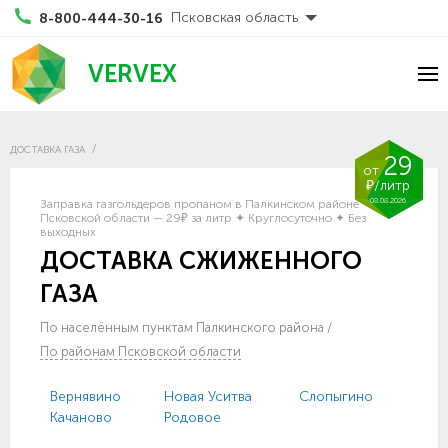
Псковская область
8-800-444-30-16
VERVEX
ДОСТАВКА ГАЗА
29
от
₽/литр
08.08.2026
Заправка газгольдеров пропаном в Палкинском районе
Псковской области — 29₽ за литр ✦ Круглосуточно ✦ Без
выходных
ДОСТАВКА СЖИЖЕННОГО
ГАЗА
По населённым пунктам Палкинского района
/
По районам Псковской области
Вернявино
Новая Уситва
Слопыгино
Качаново
Родовое