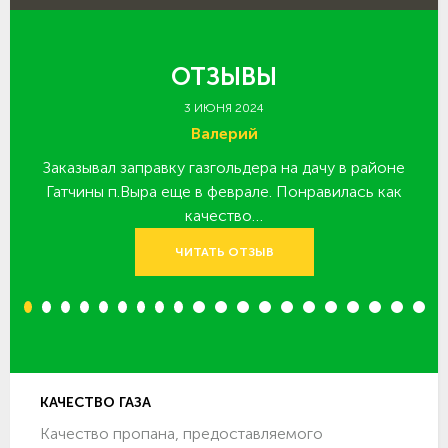
ОТЗЫВЫ
3 ИЮНЯ 2024
Валерий
Заказывал заправку газгольдера на дачу в районе
З
 за
Гатчины п.Выра еще в феврале. Понравилась как
качество…
ЧИТАТЬ ОТЗЫВ
1
2
3
4
5
6
7
8
9
10
11
12
13
14
15
16
17
18
19
20
КАЧЕСТВО ГАЗА
Качество пропана, предоставляемого