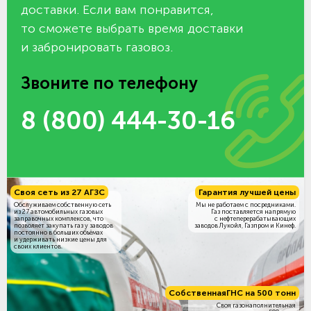
доставки. Если вам понравится,
то сможете выбрать время доставки
и забронировать газовоз.
Звоните по телефону
8 (800) 444-30-16
Своя сеть из 27 АГЗС
Гарантия лучшей цены
Обслуживаем собственную сеть
Мы не работаем с посредниками.
из 27 автомобильных газовых
Газ поставляется напрямую
заправочных комплексов, что
с нефтеперерабатывающих
позволяет закупать газ у заводов
заводов Лукойл, Газпром и Кинеф.
постоянно в больших объёмах
и удерживать низкие цены для
своих клиентов.
Собственная
ГНС на 500 тонн
Своя газонаполнительная