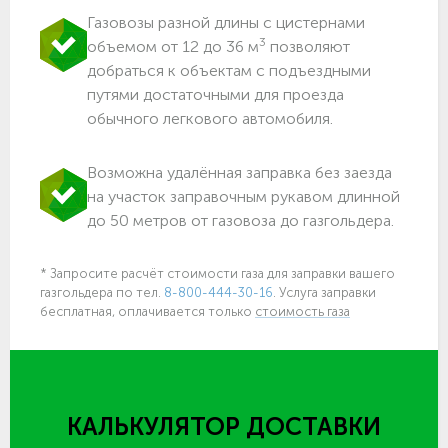
Газовозы разной длины с цистернами
3
объемом от 12 до 36 м
позволяют
добраться к объектам c подъездными
путями достаточными для проезда
обычного легкового автомобиля.
Возможна удалённая заправка без заезда
на участок заправочным рукавом длинной
до 50 метров от газовоза до газгольдера.
* Запросите расчёт стоимости газа для заправки вашего
газгольдера по тел.
8-800-444-30-16
. Услуга заправки
бесплатная, оплачивается только
стоимость газа
КАЛЬКУЛЯТОР ДОСТАВКИ