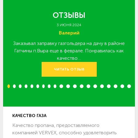
ОТЗЫВЫ
3 ИЮНЯ 2024
Валерий
Заказывал заправку газгольдера на дачу в районе
З
 за
Гатчины п.Выра еще в феврале. Понравилась как
качество…
ЧИТАТЬ ОТЗЫВ
1
2
3
4
5
6
7
8
9
10
11
12
13
14
15
16
17
18
19
20
КАЧЕСТВО ГАЗА
Качество пропана, предоставляемого
компанией VERVEX, способно удовлетворить