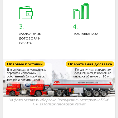
3.
4.
ЗАКЛЮЧЕНИЕ
ПОСТАВКА ГАЗА
ДОГОВОРА И
ОПЛАТА
Оптовые поставки
Оперативная доставка
Для оптовых магистральных
По различным маршрутам
перевозок используем
ежедневно ездят несколько
3
собственный большой парк
газовозов объемом
от 20 м
.
тягачей и полуприцепов.
3
На фото газовозы «Вервекс Энерджи» с цистернами 36 м
.
См.
автопарк газовозов Vervex