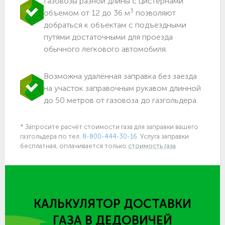
Газовозы разной длины с цистернами
3
объемом от 12 до 36 м
позволяют
добраться к объектам c подъездными
путями достаточными для проезда
обычного легкового автомобиля.
Возможна удалённая заправка без заезда
на участок заправочным рукавом длинной
до 50 метров от газовоза до газгольдера.
* Запросите расчёт стоимости газа для заправки вашего
газгольдера по тел.
8-800-444-30-16.
Услуга заправки
бесплатная, оплачивается только
стоимость газа
КАЛЬКУЛЯТОР ДОСТАВКИ
ГАЗА
В ДЕДОВИЧЕЙ