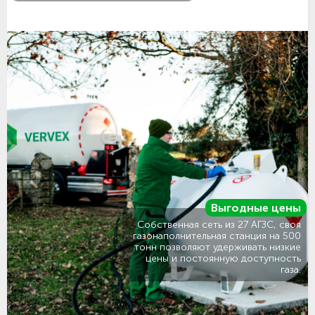
Выгодные цены
Собственная сеть из 27 АГЗС, своя
газонаполнительная станция на 500
тонн позволяют удерживать низкие
цены и постоянную доступность
газа.