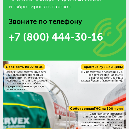
и забронировать газовоз.
Звоните по телефону
+7 (800) 444-30-16
Своя сеть из 27 АГЗС
Гарантия лучшей цены
Обслуживаем собственную сеть
Мы не работаем с посредниками.
из 27 автомобильных газовых
Газ поставляется напрямую
заправочных комплексов, что
с нефтеперерабатывающих
позволяет закупать газ у заводов
заводов Лукойл, Газпром и Кинеф.
постоянно в больших объёмах
и удерживать низкие цены для
своих клиентов.
Собственная
ГНС на 500 тонн
Своя газонаполнительная
станция для хранения 500 тонн
газа позволяет обеспечивать
своевременные поставки в сроки
до одного дня по всей Псковской
области.