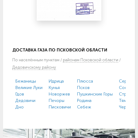
ДОСТАВКА ГАЗА ПО ПСКОВСКОЙ ОБЛАСТИ
По
населённым пунктам
/
районам Псковской области
/
Дедовичскому району
Бежаницы
Идрица
Плюсса
Серёдка
Великие Луки
Кунья
Псков
Сосновы
Гдов
Новоржев
Пушкинские Горы
Струги К
Дедовичи
Печоры
Родина
Тямша
Дно
Писковичи
Себеж
Черёха