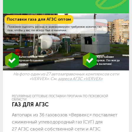
Поставки газа для АГЗС оптом
Поможем оценить расход и зарезирвируем требуемое количество
газа, чтобы у вас газ всегда был в наличии.
Качественная
Кратчайшие
пропан-бутановая
сроки. Газ всегда
смесь
в наличии!
На фото один из 27 автозаправочных комплексов сети
«VERVEX». См.
адреса АГЗС «VERVEX»
РЕГУЛЯРНЫЕ ОПТОВЫЕ ПОСТАВКИ ПРОПАНА ПО ПСКОВСКОЙ
ОБЛАСТИ
ГАЗ ДЛЯ АГЗС
Автопарк из 36 газовозов «Вервекс» поставляет
сжиженный углеводородный газ (СУГ) для
27 АГЗС своей собственной сети и АГЗС