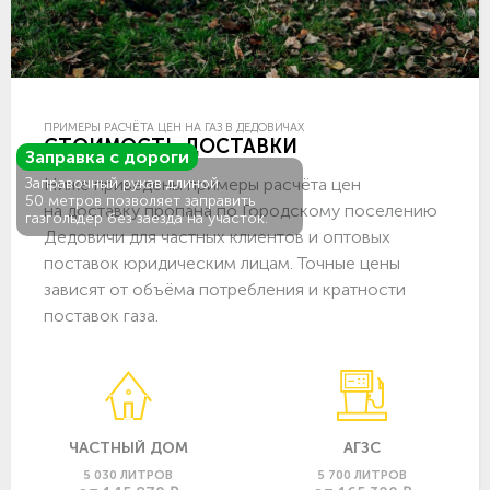
ПРИМЕРЫ РАСЧЁТА ЦЕН НА ГАЗ В ДЕДОВИЧАХ
СТОИМОСТЬ ДОСТАВКИ
Заправка с дороги
Ниже приведены примеры расчёта цен
Заправочный рукав длиной
50 метров позволяет заправить
на доставку пропана по Городскому поселению
газгольдер без заезда на участок.
Дедовичи для частных клиентов и оптовых
поставок юридическим лицам. Точные цены
зависят от объёма потребления и кратности
поставок газа.
ЧАСТНЫЙ ДОМ
АГЗС
5 030 ЛИТРОВ
5 700 ЛИТРОВ