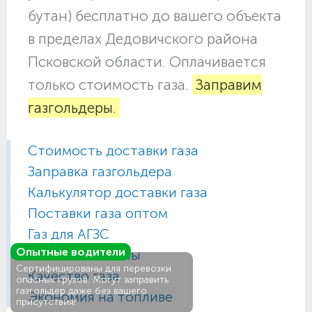
бутан) бесплатно до вашего объекта
в пределах Дедовичского района
Псковской области. Оплачивается
только стоимость газа.
Заправим
газгольдеры.
Стоимость доставки газа
Заправка газгольдера
Калькулятор доставки газа
Поставки газа оптом
Газ для АГЗС
Опытные водители
Газовые баллоны
Сертифицированы для перевозки
Качество газа
опасных грузов. Могут заправить
газгольдер даже без вашего
Экономия на топливе
присутствия!