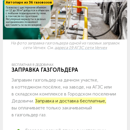
Автопарк из 36 газовозов
Газовозы с цистернами объемом
3
от 12 до 36 м
добрутся к объектам
c любыми подъездными путями,
в том числе по грунтовке.
Регулярные маршруты в разных
направлениях позволяют
доставлять газ всем вовремя.
На фото заправка газгольдера одной из газовых заправок
сети Vervex. См.
адреса 19 АГЗС сети Vervex
БЕСПЛАТНАЯ В ДЕДОВИЧАХ
ЗАПРАВКА ГАЗГОЛЬДЕРА
Заправим газгольдер на дачном участке,
в коттеджном посёлке, на заводе, на АГЗС или
в складском комплексе в Городском поселении
Дедовичи.
Заправка и доставка бесплатные,
вы оплачиваете только закачиваемый
в газгольдер газ.