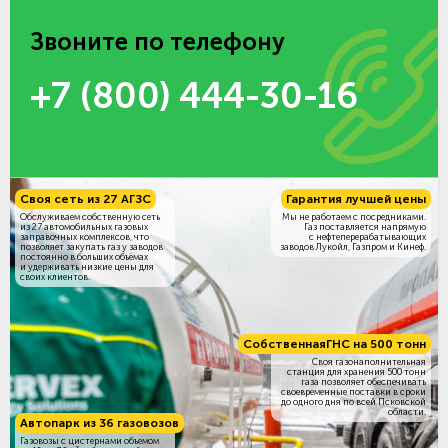
Звоните по телефону
+7 (800) 444-30-16
Своя сеть из 27 АГЗС
Гарантия лучшей цены
Обслуживаем собственную сеть
Мы не работаем с посредниками.
из 27 автомобильных газовых
Газ поставляется напрямую
заправочных комплексов, что
с нефтеперерабатывающих
позволяет закупать газ у заводов
заводов Лукойл, Газпром и Кинеф.
постоянно в больших объёмах
и удерживать низкие цены для
своих клиентов.
Собственная
ГНС на 500 тонн
Своя газонаполнительная
станция для хранения 500 тонн
газа позволяет обеспечивать
своевременные поставки в сроки
до одного дня по всей Псковской
области.
Автопарк из 36 газовозов
Газовозы с цистернами объемом