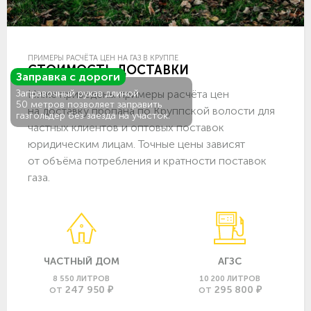
ПРИМЕРЫ РАСЧЁТА ЦЕН НА ГАЗ В КРУППЕ
СТОИМОСТЬ ДОСТАВКИ
Заправка с дороги
Ниже приведены примеры расчёта цен
Заправочный рукав длиной
50 метров позволяет заправить
на доставку пропана по Круппской волости для
газгольдер без заезда на участок.
частных клиентов и оптовых поставок
юридическим лицам. Точные цены зависят
от объёма потребления и кратности поставок
газа.
ЧАСТНЫЙ ДОМ
АГЗС
8 550 ЛИТРОВ
10 200 ЛИТРОВ
247 950 ₽
295 800 ₽
ОТ
ОТ