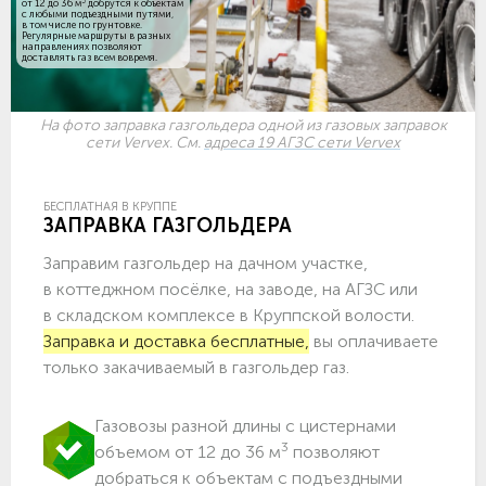
3
от 12 до 36 м
добрутся к объектам
c любыми подъездными путями,
в том числе по грунтовке.
Регулярные маршруты в разных
направлениях позволяют
доставлять газ всем вовремя.
На фото заправка газгольдера одной из газовых заправок
сети Vervex. См.
адреса 19 АГЗС сети Vervex
БЕСПЛАТНАЯ В КРУППЕ
ЗАПРАВКА ГАЗГОЛЬДЕРА
Заправим газгольдер на дачном участке,
в коттеджном посёлке, на заводе, на АГЗС или
в складском комплексе в Круппской волости.
Заправка и доставка бесплатные,
вы оплачиваете
только закачиваемый в газгольдер газ.
Газовозы разной длины с цистернами
3
объемом от 12 до 36 м
позволяют
добраться к объектам c подъездными