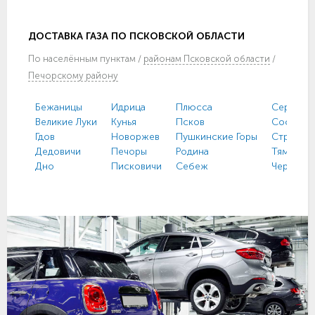
ДОСТАВКА ГАЗА ПО ПСКОВСКОЙ ОБЛАСТИ
По
населённым пунктам
/
районам Псковской области
/
Печорскому району
Бежаницы
Идрица
Плюсса
Серёдка
Великие Луки
Кунья
Псков
Сосновы
Гдов
Новоржев
Пушкинские Горы
Струги К
Дедовичи
Печоры
Родина
Тямша
Дно
Писковичи
Себеж
Черёха