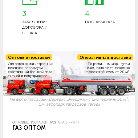
3.
4.
ЗАКЛЮЧЕНИЕ
ПОСТАВКА ГАЗА
ДОГОВОРА И
ОПЛАТА
Оптовые поставки
Оперативная доставка
Для оптовых магистральных
По различным маршрутам
перевозок используем
ежедневно ездят несколько
3
собственный большой парк
газовозов объемом
от 20 м
.
тягачей и полуприцепов.
3
На фото газовозы «Вервекс Энерджи» с цистернами 36 м
.
См.
автопарк газовозов Vervex
ОПТОВЫЕ ПОСТАВКИ ПРОПАНА В КРУПП
ГАЗ ОПТОМ