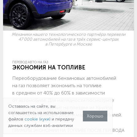
Механики нашего технологического партнёра перевели
47 000 автомобилей на газ в трёх сервис-центрах
в Петербурге и Москве
ПЕРЕВОД АВТО НА ГАЗ
ЭКОНОМИЯ НА ТОПЛИВЕ
Переоборудование бензиновых автомобилей
на газ позволяет экономить на топливе
в среднем от 40% до 60% в зависимости
от автомобиля. Для наглядности посмотрите
Оставаясь на сайте, вы
сколько газ экономит на поездке из Круппа
соглашаетесь на использование
в Псков на примере десяти марок автомобилей.
Хорошо
файлов
cookie (куки)
и передачу
данных службам вэб-аналитики
ПРИМЕРЫ ЭКОНОМИИ НА ТОПЛИВЕ ПОСЛЕ ПЕРЕВОДА НА ГА