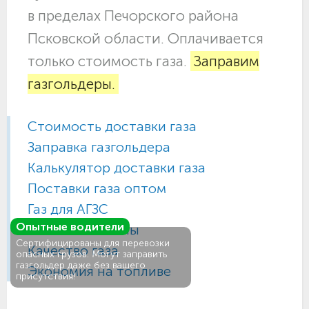
в пределах Печорского района
Псковской области. Оплачивается
только стоимость газа.
Заправим
газгольдеры.
Стоимость доставки газа
Заправка газгольдера
Калькулятор доставки газа
Поставки газа оптом
Газ для АГЗС
Опытные водители
Газовые баллоны
Сертифицированы для перевозки
Качество газа
опасных грузов. Могут заправить
газгольдер даже без вашего
Экономия на топливе
присутствия!