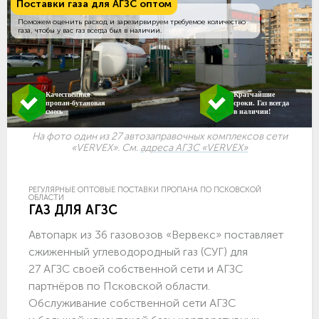
Поставки газа для АГЗС оптом
Поможем оценить расход и зарезирвируем требуемое количество
газа, чтобы у вас газ всегда был в наличии.
Качественная
Кратчайшие
пропан-бутановая
сроки. Газ всегда
смесь
в наличии!
На фото один из 27 автозаправочных комплексов сети
«VERVEX». См.
адреса АГЗС «VERVEX»
РЕГУЛЯРНЫЕ ОПТОВЫЕ ПОСТАВКИ ПРОПАНА ПО ПСКОВСКОЙ
ОБЛАСТИ
ГАЗ ДЛЯ АГЗС
Автопарк из 36 газовозов «Вервекс» поставляет
сжиженный углеводородный газ (СУГ) для
27 АГЗС своей собственной сети и АГЗС
партнёров по Псковской области.
Обслуживание собственной сети АГЗС