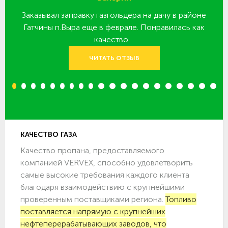
Заказывал заправку газгольдера на дачу в районе
З
 за
Гатчины п.Выра еще в феврале. Понравилась как
качество…
ЧИТАТЬ ОТЗЫВ
1
2
3
4
5
6
7
8
9
10
11
12
13
14
15
16
17
18
19
20
КАЧЕСТВО ГАЗА
Качество пропана, предоставляемого
компанией VERVEX, способно удовлетворить
самые высокие требования каждого клиента
благодаря взаимодействию с крупнейшими
проверенным поставщиками региона.
Топливо
поставляется напрямую с крупнейших
нефтеперерабатывающих заводов, что