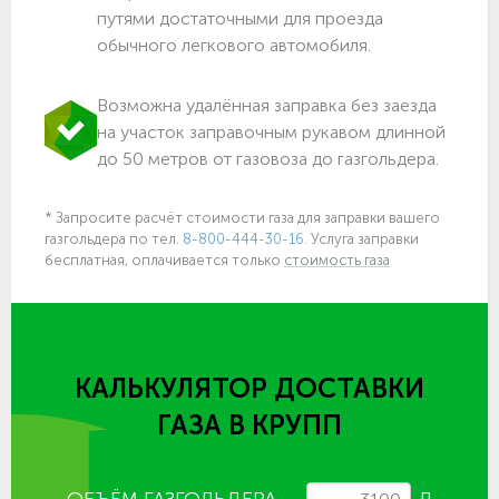
путями достаточными для проезда
обычного легкового автомобиля.
Возможна удалённая заправка без заезда
на участок заправочным рукавом длинной
до 50 метров от газовоза до газгольдера.
* Запросите расчёт стоимости газа для заправки вашего
газгольдера по тел.
8-800-444-30-16.
Услуга заправки
бесплатная, оплачивается только
стоимость газа
КАЛЬКУЛЯТОР ДОСТАВКИ
ГАЗА
В КРУПП
ОБЪЁМ ГАЗГОЛЬДЕРА
Л