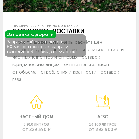
ПРИМЕРЫ РАСЧЁТА ЦЕН НА ГАЗ В ГАВРАХ
СТОИМОСТЬ ДОСТАВКИ
Заправка с дороги
Ниже приведены примеры расчёта цен
Заправочный рукав длиной
50 метров позволяет заправить
на доставку пропана по Гавровской волости для
газгольдер без заезда на участок.
частных клиентов и оптовых поставок
юридическим лицам. Точные цены зависят
от объёма потребления и кратности поставок
газа.
ЧАСТНЫЙ ДОМ
АГЗС
7 910 ЛИТРОВ
10 100 ЛИТРОВ
229 390 ₽
292 900 ₽
ОТ
ОТ