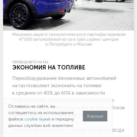
Механики нашего технологического партнёра перевели
47 000 автомобилей на газ в трёх сервис-центрах
в Петербурге и Москве
ПЕРЕВОД АВТО НА ГАЗ
ЭКОНОМИЯ НА ТОПЛИВЕ
Переоборудование бензиновых автомобилей
на газ позволяет экономить на топливе
в среднем от 40% до 60% в зависимости
от автомобиля. Для наглядности посмотрите
Оставаясь на сайте, вы
сколько газ экономит на поездке из Гавр в Псков
соглашаетесь на использование
на примере десяти марок автомобилей.
Хорошо
файлов
cookie (куки)
и передачу
данных службам вэб-аналитики
ПРИМЕРЫ ЭКОНОМИИ НА ТОПЛИВЕ ПОСЛЕ ПЕРЕВОДА НА ГА