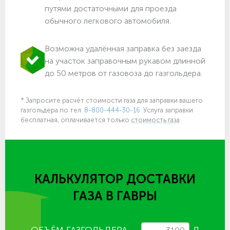
путями достаточными для проезда
обычного легкового автомобиля.
Возможна удалённая заправка без заезда
на участок заправочным рукавом длинной
до 50 метров от газовоза до газгольдера.
* Запросите расчёт стоимости газа для заправки вашего
газгольдера по тел.
8-800-444-30-16.
Услуга заправки
бесплатная, оплачивается только
стоимость газа
КАЛЬКУЛЯТОР ДОСТАВКИ
ГАЗА
В ГАВРЫ
ОБЪЁМ ГАЗГОЛЬДЕРА
Л