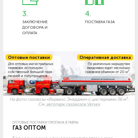
3.
4.
ЗАКЛЮЧЕНИЕ
ПОСТАВКА ГАЗА
ДОГОВОРА И
ОПЛАТА
Оптовые поставки
Оперативная доставка
Для оптовых магистральных
По различным маршрутам
перевозок используем
ежедневно ездят несколько
3
собственный большой парк
газовозов объемом
от 20 м
.
тягачей и полуприцепов.
3
На фото газовозы «Вервекс Энерджи» с цистернами 36 м
.
См.
автопарк газовозов Vervex
ОПТОВЫЕ ПОСТАВКИ ПРОПАНА В ГАВРЫ
ГАЗ ОПТОМ