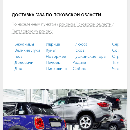
ДОСТАВКА ГАЗА ПО ПСКОВСКОЙ ОБЛАСТИ
По
населённым пунктам
/
районам Псковской области
/
Пыталовскому району
Бежаницы
Идрица
Плюсса
Серёдка
Великие Луки
Кунья
Псков
Сосновы
Гдов
Новоржев
Пушкинские Горы
Струги К
Дедовичи
Печоры
Родина
Тямша
Дно
Писковичи
Себеж
Черёха