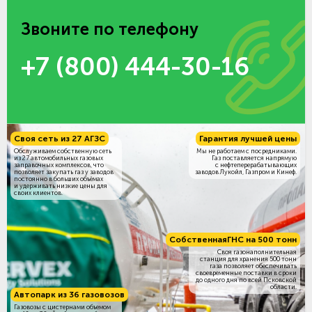
Звоните по телефону
+7 (800) 444-30-16
Своя сеть из 27 АГЗС
Гарантия лучшей цены
Обслуживаем собственную сеть
Мы не работаем с посредниками.
из 27 автомобильных газовых
Газ поставляется напрямую
заправочных комплексов, что
с нефтеперерабатывающих
позволяет закупать газ у заводов
заводов Лукойл, Газпром и Кинеф.
постоянно в больших объёмах
и удерживать низкие цены для
своих клиентов.
Собственная
ГНС на 500 тонн
Своя газонаполнительная
станция для хранения 500 тонн
газа позволяет обеспечивать
своевременные поставки в сроки
до одного дня по всей Псковской
области.
Автопарк из 36 газовозов
Газовозы с цистернами объемом