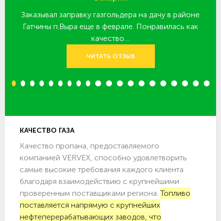
Заказывал заправку газгольдера на дачу в районе
З
 за
Гатчины п.Выра еще в феврале. Понравилась как
качество…
ЧИТАТЬ ОТЗЫВ
1
2
3
4
5
6
7
8
9
10
11
12
13
14
15
16
17
18
19
20
КАЧЕСТВО ГАЗА
Качество пропана, предоставляемого
компанией VERVEX, способно удовлетворить
самые высокие требования каждого клиента
благодаря взаимодействию с крупнейшими
проверенным поставщиками региона.
Топливо
поставляется напрямую с крупнейших
нефтеперерабатывающих заводов, что