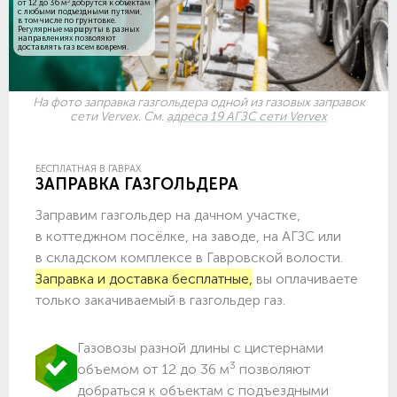
3
от 12 до 36 м
добрутся к объектам
c любыми подъездными путями,
в том числе по грунтовке.
Регулярные маршруты в разных
направлениях позволяют
доставлять газ всем вовремя.
На фото заправка газгольдера одной из газовых заправок
сети Vervex. См.
адреса 19 АГЗС сети Vervex
БЕСПЛАТНАЯ В ГАВРАХ
ЗАПРАВКА ГАЗГОЛЬДЕРА
Заправим газгольдер на дачном участке,
в коттеджном посёлке, на заводе, на АГЗС или
в складском комплексе в Гавровской волости.
Заправка и доставка бесплатные,
вы оплачиваете
только закачиваемый в газгольдер газ.
Газовозы разной длины с цистернами
3
объемом от 12 до 36 м
позволяют
добраться к объектам c подъездными