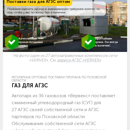
Поставки газа для АГЗС оптом
Поможем оценить расход и зарезирвируем требуемое количество
газа, чтобы у вас газ всегда был в наличии.
Качественная
Кратчайшие
пропан-бутановая
сроки. Газ всегда
смесь
в наличии!
На фото один из 27 автозаправочных комплексов сети
«VERVEX». См.
адреса АГЗС «VERVEX»
РЕГУЛЯРНЫЕ ОПТОВЫЕ ПОСТАВКИ ПРОПАНА ПО ПСКОВСКОЙ
ОБЛАСТИ
ГАЗ ДЛЯ АГЗС
Автопарк из 36 газовозов «Вервекс» поставляет
сжиженный углеводородный газ (СУГ) для
27 АГЗС своей собственной сети и АГЗС
партнёров по Псковской области.
Обслуживание собственной сети АГЗС