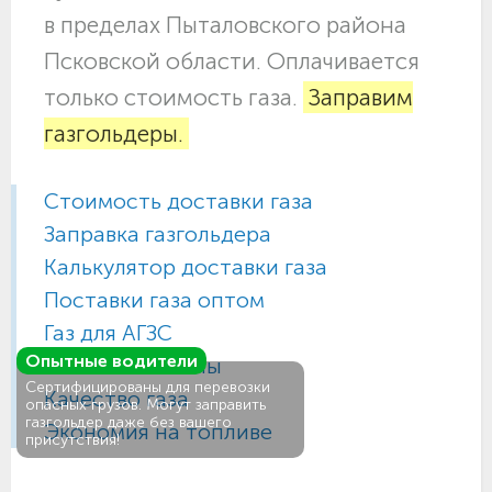
в пределах Пыталовского района
Псковской области. Оплачивается
только стоимость газа.
Заправим
газгольдеры.
Стоимость доставки газа
Заправка газгольдера
Калькулятор доставки газа
Поставки газа оптом
Газ для АГЗС
Опытные водители
Газовые баллоны
Сертифицированы для перевозки
Качество газа
опасных грузов. Могут заправить
газгольдер даже без вашего
Экономия на топливе
присутствия!