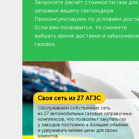
Запросите расчёт стоимости газа для
заправки вашего газгольдера.
Проконсультируем по условиям доста
Если вам понравится, то сможете
выбрать время доставки и заброниров
газовоз.
Своя сеть из 27 АГЗС
Обслуживаем собственную сеть
из 27 автомобильных газовых заправочных
комплексов, что позволяет закупать газ
у заводов постоянно в больших объёмах
и удерживать низкие цены для своих
клиентов.