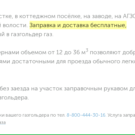
тке, в коттеджном посёлке, на заводе, на АГЗ
й волости.
Заправка и доставка бесплатные,
 в газгольдер газ.
3
ернами объемом от 12 до 36 м
позволяют доб
ями достаточными для проезда обычного легк
без заезда на участок заправочным рукавом 
згольдера.
ки вашего газгольдера по тел.
8-800-444-30-16.
Услуга запр
аза