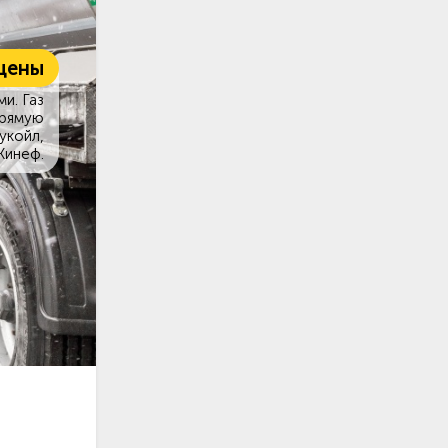
цены
и. Газ
прямую
укойл,
Кинеф.