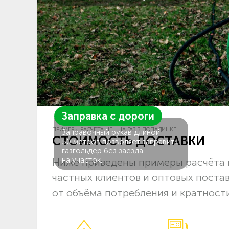
Заправка с дороги
ПРИМЕРЫ РАСЧЁТА ЦЕН НА ГАЗ В ПОПАДИНКЕ
Заправочный рукав длиной
СТОИМОСТЬ ДОСТАВКИ
50 метров позволяет заправить
газгольдер без заезда
на участок.
Ниже приведены примеры расчёта ц
частных клиентов и оптовых поста
от объёма потребления и кратности