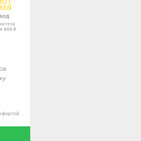
ВОД
0 ЛИТРОВ
4 800 ₽
ов
ку
е
офертой.