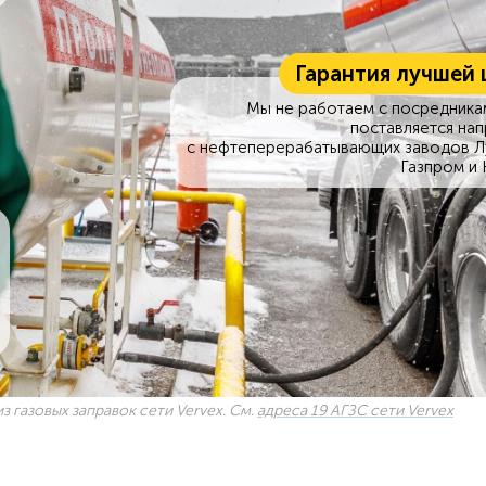
Гарантия лучшей 
Мы не работаем с посредникам
поставляется на
с нефтеперерабатывающих заводов Л
Газпром и 
з газовых заправок сети Vervex. См.
адреса 19 АГЗС сети Vervex