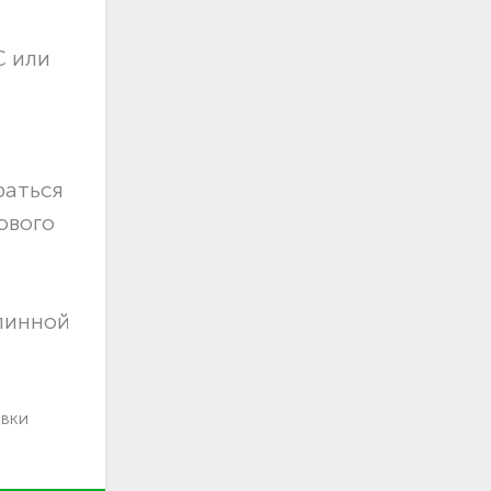
С или
раться
ового
длинной
авки