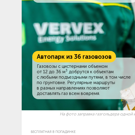
Автопарк из 36 газовозов
Газовозы с цистернами объемом
3
от 12 до 36 м
добрутся к объектам
c любыми подъездными путями, в том числе
по грунтовке. Регулярные маршруты
в разных направлениях позволяют
доставлять газ всем вовремя.
На фото заправка газгольдера одной и
БЕСПЛАТНАЯ В ПОПАДИНКЕ