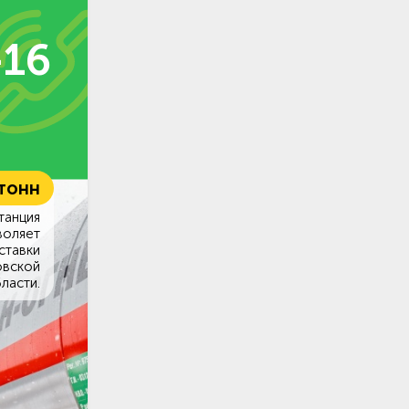
-16
 тонн
танция
воляет
ставки
овской
ласти.