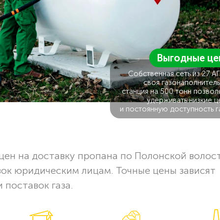
Выгодные це
Собственная сеть из 27 А
своя газонаполнитель
станция на 500 тонн позвол
удерживать низкие ц
и постоянную доступность г
ен на доставку пропана по Полонской волос
вок юридическим лицам. Точные цены зависят
 поставок газа.