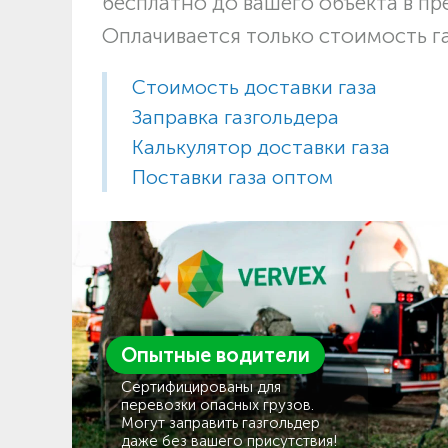
бесплатно до вашего объекта в п
Оплачивается только стоимость г
Стоимость доставки газа
Заправка газгольдера
Калькулятор доставки газа
Поставки газа оптом
Опытные водители
Сертифицированы для
перевозки опасных грузов.
Могут заправить газгольдер
даже без вашего присутствия!