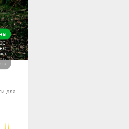
ны
ГЗС,
ная
яют
ены
аза.
ти для