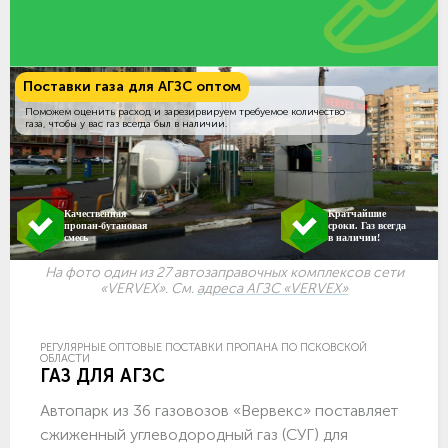
Поставки газа для АГЗС оптом
Поможем оценить расход и зарезирвируем требуемое количество
газа, чтобы у вас газ всегда был в наличии.
Качественная
Кратчайшие
пропан-бутановая
сроки. Газ всегда
смесь
в наличии!
На фото один из 27 автозаправочных комплексов сети
«VERVEX». См.
адреса АГЗС «VERVEX»
РЕГУЛЯРНЫЕ ОПТОВЫЕ ПОСТАВКИ ПРОПАНА ПО ПСКОВСКОЙ
ОБЛАСТИ
ГАЗ ДЛЯ АГЗС
Автопарк из 36 газовозов «Вервекс» поставляет
сжиженный углеводородный газ (СУГ) для