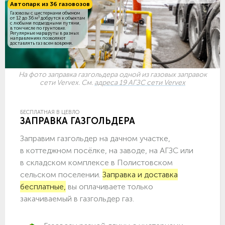
Автопарк из 36 газовозов
Газовозы с цистернами объемом
3
от 12 до 36 м
добрутся к объектам
c любыми подъездными путями,
в том числе по грунтовке.
Регулярные маршруты в разных
направлениях позволяют
доставлять газ всем вовремя.
На фото заправка газгольдера одной из газовых заправок
сети Vervex. См.
адреса 19 АГЗС сети Vervex
БЕСПЛАТНАЯ В ЦЕВЛО
ЗАПРАВКА ГАЗГОЛЬДЕРА
Заправим газгольдер на дачном участке,
в коттеджном посёлке, на заводе, на АГЗС или
в складском комплексе в Полистовском
сельском поселении.
Заправка и доставка
бесплатные,
вы оплачиваете только
закачиваемый в газгольдер газ.