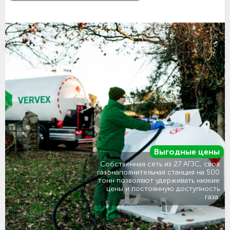
Выгодные цены
Собственная сеть из 27 АГЗС, своя
газонаполнительная станция на 500
тонн позволяют удерживать низкие
цены и постоянную доступность
газа.