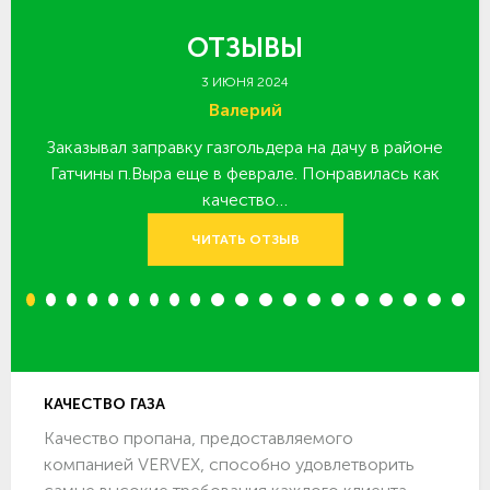
ОТЗЫВЫ
3 ИЮНЯ 2024
Валерий
Заказывал заправку газгольдера на дачу в районе
З
 за
Гатчины п.Выра еще в феврале. Понравилась как
качество…
ЧИТАТЬ ОТЗЫВ
1
2
3
4
5
6
7
8
9
10
11
12
13
14
15
16
17
18
19
20
КАЧЕСТВО ГАЗА
Качество пропана, предоставляемого
компанией VERVEX, способно удовлетворить