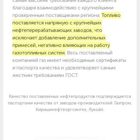
самые высокие требования каждого клиента
благодаря взаимодействию с крупнейшими
проверенным поставщиками региона.
Топливо
поставляется напрямую с крупнейших
нефтеперерабатывающих заводов, что
исключает добавление дополнительных
примесей, негативно влияющих на работу
газотопливных систем.
Весь поставляемый
компанией газ имеет необходимые сертификаты
и паспорта качества и удовлетворяет самым
жестким требованиям ГОСТ.
Качество поставляемых нефтепродуктов подтверждается
паспортами качества от заводов-производителей: Газпром,
Киришинефтеоргсинтез, Лукойл.