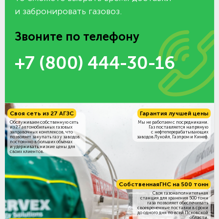
и забронировать газовоз.
Звоните по телефону
+7 (800) 444-30-16
Своя сеть из 27 АГЗС
Гарантия лучшей цены
Обслуживаем собственную сеть
Мы не работаем с посредниками.
из 27 автомобильных газовых
Газ поставляется напрямую
заправочных комплексов, что
с нефтеперерабатывающих
позволяет закупать газ у заводов
заводов Лукойл, Газпром и Кинеф.
постоянно в больших объёмах
и удерживать низкие цены для
своих клиентов.
Собственная
ГНС на 500 тонн
Своя газонаполнительная
станция для хранения 500 тонн
газа позволяет обеспечивать
своевременные поставки в сроки
до одного дня по всей Псковской
области.