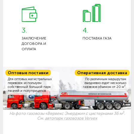
3.
4.
ЗАКЛЮЧЕНИЕ
ПОСТАВКА ГАЗА
ДОГОВОРА И
ОПЛАТА
Оптовые поставки
Оперативная доставка
Для оптовых магистральных
По различным маршрутам
перевозок используем
ежедневно ездят несколько
3
собственный большой парк
газовозов объемом
от 20 м
.
тягачей и полуприцепов.
3
На фото газовозы «Вервекс Энерджи» с цистернами 36 м
.
См.
автопарк газовозов Vervex