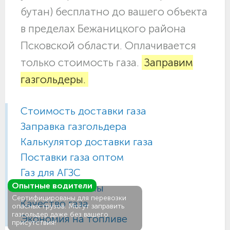
бутан) бесплатно до вашего объекта
в пределах Бежаницкого района
Псковской области. Оплачивается
только стоимость газа.
Заправим
газгольдеры.
Стоимость доставки газа
Заправка газгольдера
Калькулятор доставки газа
Поставки газа оптом
Газ для АГЗС
Опытные водители
Газовые баллоны
Сертифицированы для перевозки
Качество газа
опасных грузов. Могут заправить
газгольдер даже без вашего
Экономия на топливе
присутствия!