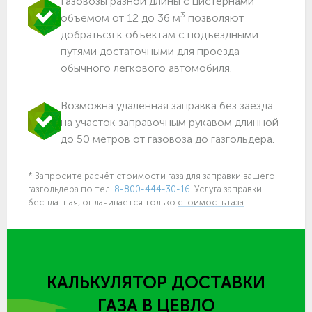
Газовозы разной длины с цистернами
3
объемом от 12 до 36 м
позволяют
добраться к объектам c подъездными
путями достаточными для проезда
обычного легкового автомобиля.
Возможна удалённая заправка без заезда
на участок заправочным рукавом длинной
до 50 метров от газовоза до газгольдера.
* Запросите расчёт стоимости газа для заправки вашего
газгольдера по тел.
8-800-444-30-16.
Услуга заправки
бесплатная, оплачивается только
стоимость газа
КАЛЬКУЛЯТОР ДОСТАВКИ
ГАЗА
В ЦЕВЛО