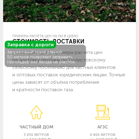
ПРИМЕРЫ РАСЧЁТА ЦЕН НА ГАЗ В ЦЕВЛО
СТОИМОСТЬ ДОСТАВКИ
Заправка с дороги
Ниже приведены примеры расчёта цен
Заправочный рукав длиной
50 метров позволяет заправить
на доставку пропана по Полистовскому
газгольдер без заезда на участок.
сельскому поселению для частных клиентов
и оптовых поставок юридическим лицам. Точные
цены зависят от объёма потребления
и кратности поставок газа.
ЧАСТНЫЙ ДОМ
АГЗС
3 830 ЛИТРОВ
6 800 ЛИТРОВ