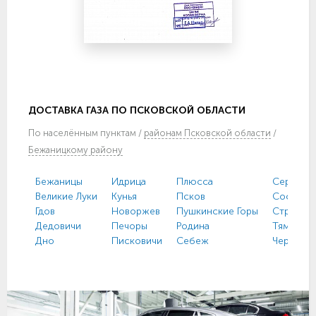
ДОСТАВКА ГАЗА ПО ПСКОВСКОЙ ОБЛАСТИ
По
населённым пунктам
/
районам Псковской области
/
Бежаницкому району
Бежаницы
Идрица
Плюсса
Серёдка
Великие Луки
Кунья
Псков
Сосновы
Гдов
Новоржев
Пушкинские Горы
Струги К
Дедовичи
Печоры
Родина
Тямша
Дно
Писковичи
Себеж
Черёха